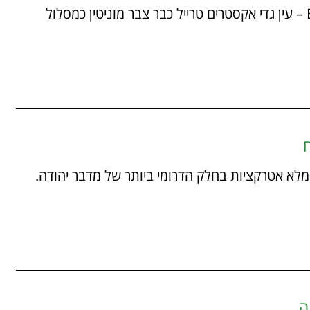
מאת: אופיר ורדי 24/02/2025 מסלול ה-EGET – עין גדי אקסטרים טרייל כבר צבר מוניטין כמסלול
ח
20/02/ מסלול מפתיע ומלא אטרקציות בחלק הדרומי ביותר של מדבר יהודה.
ה