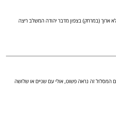
15/11 מסלול מרהיב ולא ארוך (במרחק) בצפון מדבר יהודה המשלב ריצה
10/11 כרגיל, בתכנון גם המסלול זה נראה פשוט, אולי עם שניים או שלושה