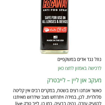
נוזל נגד אדים במשקפיים
לרכישה באמזון לחצו כאן
מעקב און ליין – לייבטרק
כאשר אנחנו רצים בשטח, במקרים רבים אין קליטה
סלולרית. לכן, במידה ויתרחש מצב שידרוש מאיתנו
להזעיק עזרה, נהיה בבעיה. כמו כן, לייב טרק live