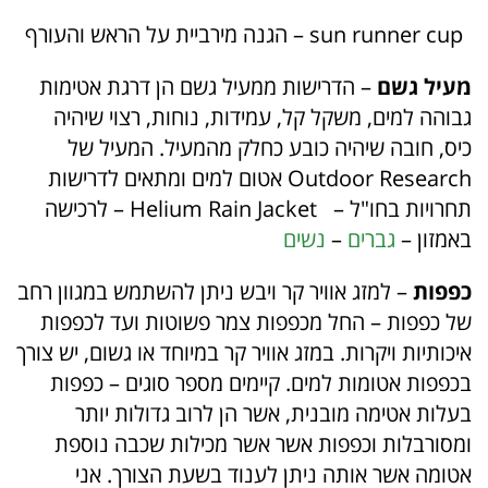
sun runner cup – הגנה מירביית על הראש והעורף
מעיל גשם
– הדרישות ממעיל גשם הן דרגת אטימות
גבוהה למים, משקל קל, עמידות, נוחות, רצוי שיהיה
כיס, חובה שיהיה כובע כחלק מהמעיל. המעיל של
Outdoor Research
אטום למים ומתאים לדרישות
תחרויות בחו"ל –
Helium Rain Jacket – לרכישה
באמזון –
גברים
–
נשים
כפפות
– למזג אוויר קר ויבש ניתן להשתמש במגוון רחב
של כפפות – החל מכפפות צמר פשוטות ועד לכפפות
איכותיות ויקרות. במזג אוויר קר במיוחד או גשום, יש צורך
בכפפות אטומות למים. קיימים מספר סוגים – כפפות
בעלות אטימה מובנית, אשר הן לרוב גדולות יותר
ומסורבלות וכפפות אשר אשר מכילות שכבה נוספת
אטומה אשר אותה ניתן לענוד בשעת הצורך. אני