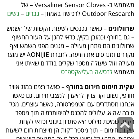
משתמש ב-
Versaliner Sensor Gloves – של
Outdoor Research
לרכישה באמזון –
גברים
–
נשים
שרוולונים
– כאשר נכנסים לשעות הקשות של השמש
– גם בחורף וכמובן בקיץ, כדאי להגן על העור החשוף.
שרוולונים הם פתרון מעולה – מגנים מפני השמש ואף
מקררים ומנדפים את הזיעה. לחברת AONIJIE יש מוצר
מעולה וזול שעולה מספר שקלים בודדים שאיתו אני
משתמש
לרכישה בעליאקספרס
שקית חימום חירום בחורף
– כאשר רצים במזג אוויר
חורפי, גשום וקר צריך להיערך למצבי חירום. גם כאשר
אנחנו מסתדרים עם הטמפרטורה, כאשר עוצרים, מכל
סיבה שהיא, עלולים להכנס להיפותרמיה תוך מספר
גלילה
דקות. שמיכת מילוט היא פתרון בינוני וכדאי לקחת
שקיות חימום – תוך מספר דקות הן מייצרות חום לשעות
לראש
ארוכות. פתרון קל וחיוני בכל ריצה בתנאים קיצוניים