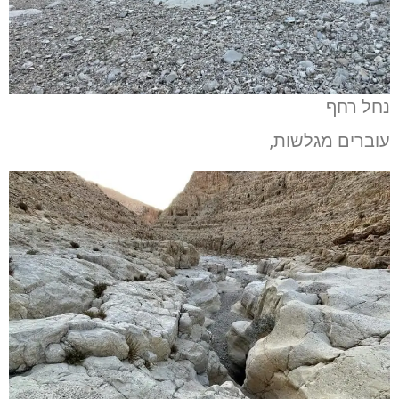
נחל רחף
עוברים מגלשות,