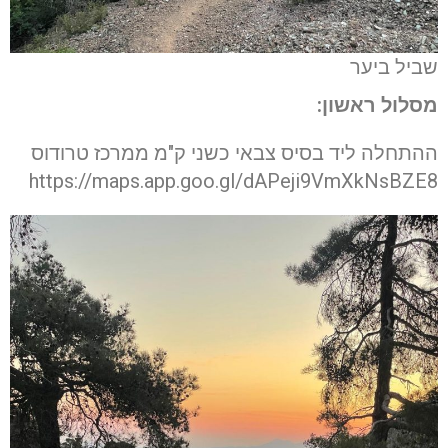
שביל ביער
מסלול ראשון:
ההתחלה ליד בסיס צבאי כשני ק"מ ממרכז טרודוס
https://maps.app.goo.gl/dAPeji9VmXkNsBZE8