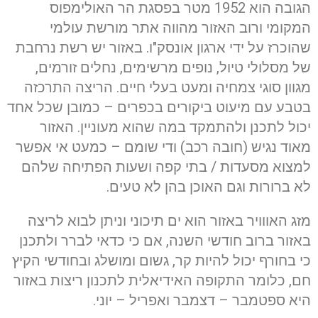
הגובה הוא 1952 מטר בפסגת הר האולימפוס
המקומי ורוב האזור מהווה אתר מורשת עולמי
שהוכרז על ידי ארגון אונסק"ו. באזור יש רשת נרחבת
של מסלולי טיול, נופים מרשימים, נחלים זורמים,
מגוון סוגי צמחיה ומעט בעלי חיים. הריצה התרכזה
בטבע עם מיעוט ביקורים בכפרים – כמובן שכל אחד
יכול לתכנן ולהתמקד במה שהוא מעוניין. האזור
מאוד נגיש (חובה רכב) ודי שומם – כמעט אי אפשר
למצוא מסעדות / בתי קפה ושעות הפתיחה שלהם
לא ברורות וגם האוכן בהן לא טעים.
מזג האווויר באזור הוא ים תיכוני וניתן לבוא לריצה
באזור ברוב חודשי השנה, אם כי כדאי לברר ולתכנן
כי בחורף יכול להיות קר, גשום ומושלג ובחודשי הקיץ
חם, כלומר התקופה האידיאלית לתכנון ריצות באזור
היא ספטמבר – דצמבר ואפריל – יוני.