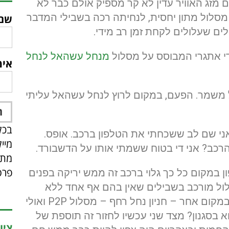
ם מזג האוויר עדין לא קר מספיק אולם כבר לא
מסלול מתון יחסית, לנחיתה רכה בשבילי המדבר
שם
ם שעלולים לקחת זמן רב מידי.
די אתגרי המבוסס על מסלול
מנחל עשהאל לנחל
אימ
 משמר. הפעם, במקום לרוץ לנחל עשהאל עליתי
בכל
ני שם לב ששכחתי את הטלפון ברכב. אופס.
מיי
רכב? אני די בטוח ששמתי אותו על הדשבורד.
מתפ
פרס
ן במקום כל כך גלוי ברכב זה ממש יריקה בפנים
לול מורכב בשבילים שאין בהם אף אחד ללא
טלפון זה לא ממש אחראי. הסיום הוא גם במקום אחר – חניון נחל רחף – מסלול P2P ואולי
 בסגנון? מצד שני עכשיו לחזור זה תוספת של
ציו