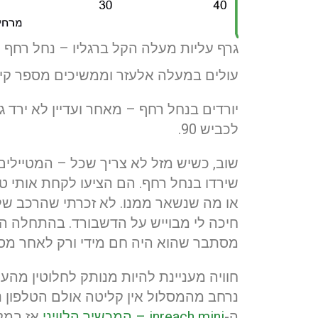
גרף עליות מעלה הקל ברגליו – נחל רחף
עולים במעלה אלעזר וממשיכים מספר קיל
יורדים בנחל רחף – מאחר ועדיין לא ירד 
לכביש 90.
שוב, כשיש מזל לא צריך שכל – המטיילים 
שירדו בנחל רחף. הם הציעו לקחת אותי ט
או מה שנשאר ממנו. לא זכרתי שהרכב שלי
חיכה לי מבוייש על הדשבורד. בהתחלה הו
מסתבר שהוא היה חם מידי ורק לאחר מספר
חוויה מעניינת להיות מנותק לחלוטין מה
נרחב מהמסלול אין קליטה אולם הטלפון נותן
ה-
inreach mini – המכשיר הלוויני
אז במקר