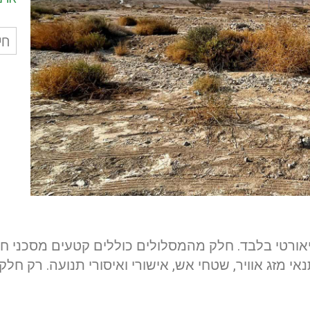
חיפ
עבו
ולים וקובץ מסלול gpx הוא תיאורטי בלבד. חלק מהמסלולים כוללים קטע
י מזג אוויר, שטחי אש, אישורי ואיסורי תנועה. רק חלק