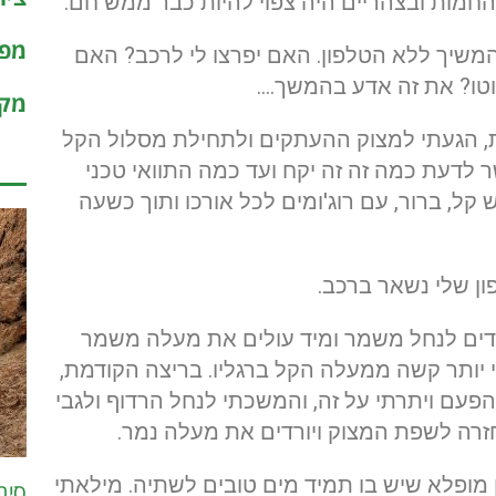
חמות ובצהריים היה צפוי להיות כבר ממש חם.
מפו
שיך ללא הטלפון. האם יפרצו לי לרכב? האם
אוטו? את זה אדע בהמשך….
מקר
ת, הגעתי למצוק ההעתקים ולתחילת מסלול הקל
שר לדעת כמה זה זה יקח ועד כמה התוואי טכני
קל, ברור, עם רוג'ומים לכל אורכו ותוך כשעה
ן שלי נשאר ברכב.
דים לנחל משמר ומיד עולים את מעלה משמר
 יותר קשה ממעלה הקל ברגליו. בריצה הקודמת,
הפעם ויתרתי על זה, והמשכתי לנחל הרדוף ולגבי
זרה לשפת המצוק ויורדים את מעלה נמר.
– מעיין מופלא שיש בו תמיד מים טובים לשתיה. מילאתי
סיב