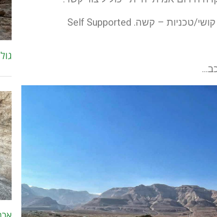
גול
כב…
ארמו