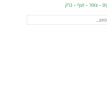
ים – צופר – זעף – ברק
וש
ר: