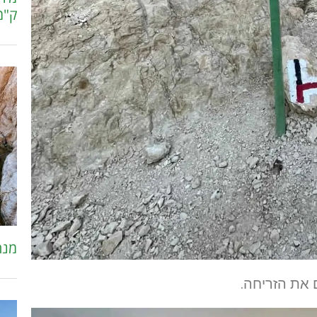
ק"מ
מנח
 את הזריחה.