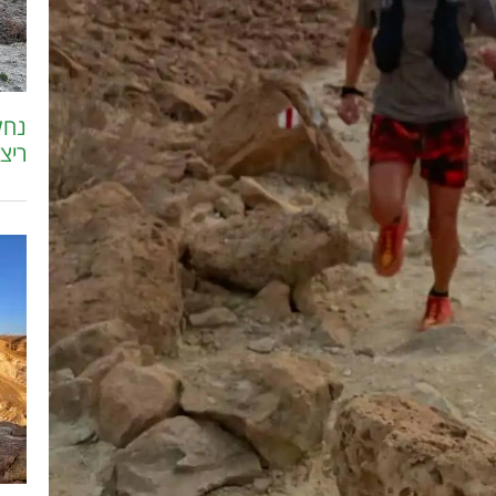
נחל
ריצ