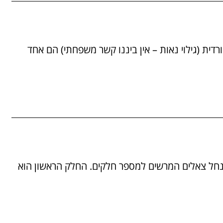
19/0 נחל ברק וקניון ורדית (גילוי נאות – אין ביננו קשר משפחתי) הם אחד
05/04/ ניתן לחלק את נחל צאלים המרשים למספר חלקים. החלק הראשון הוא