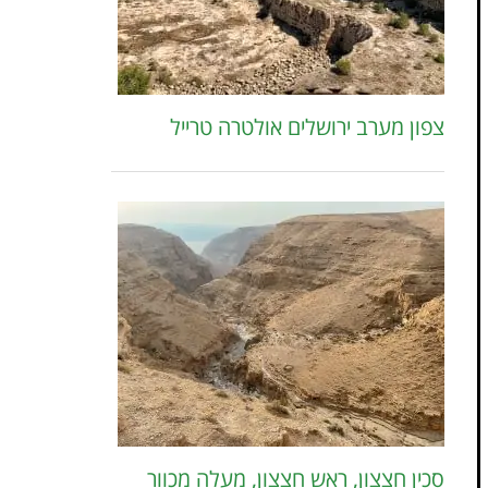
צפון מערב ירושלים אולטרה טרייל
סכין חצצון, ראש חצצון, מעלה מכוור