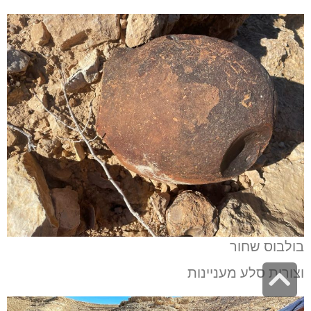
בולבוס שחור
גלילה
וצורות סלע מעניינות
לראש