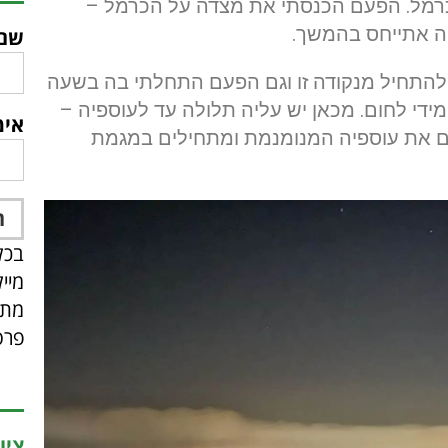
בכרמל. הפעם הכנסתי את מצדה על הכרמל –
יה אתייחס בהמשך.
שם
 להתחיל מנקודה זו וגם הפעם התחלתי בה בשעה
ידי לחום. מכאן יש עליה תלולה עד לעוספיה –
אימ
ס על פני כ-4.5 ק"מ. חוצים את עוספיה המנומנמת ומתחילים במגמת
בכל
מיי
מתפ
פרס
ציו