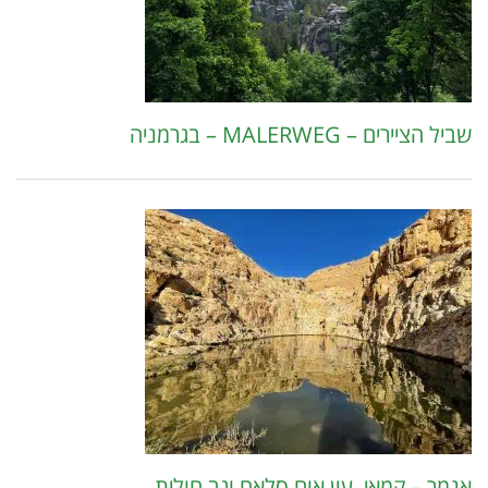
שביל הציירים – MALERWEG – בגרמניה
אנמר – קמאי, עין אום סלאח וגב חולית