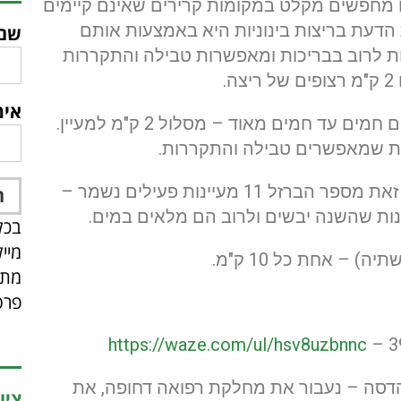
 מחפשים מקלט במקומות קרירים שאינם קיימים
הדעת בריצות בינוניות היא באמצעות אותם
שם
ות לרוב בבריכות ומאפשרות טבילה והתקררות
אימ
מסיבה זו יצרתי את הסיבוב המושלם לימים חמים עד חמים מאוד – מסלול 2 ק"מ למעיין.
השנה הייתה שנה שחונה במיוחד ולמרות זאת מספר הברזל 11 מעיינות פעילים נשמר –
ינות שהשנה יבשים ולרוב הם מלאים במים.
בכל
מיי
) – אחת כל 10 ק"מ.
מתפ
פרס
https://waze.com/ul/hsv8uzbnnc
 הדסה – נעבור את מחלקת רפואה דחופה, את
ציו