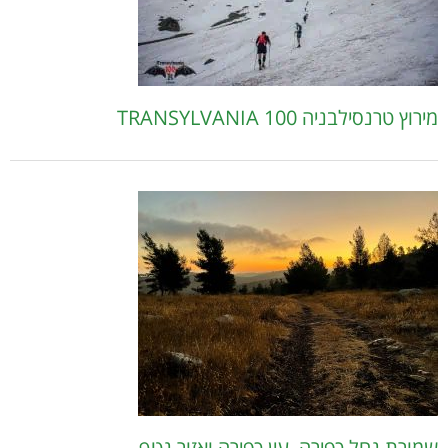
מירוץ טרנסילבניה 100 TRANSYLVANIA
שמורת נחל כפירה, עין כפירה ואזור נטף