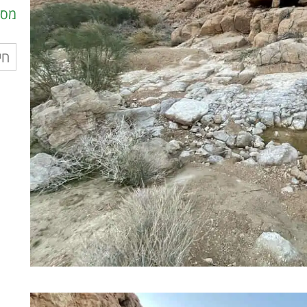
מסל
חיפ
עבו