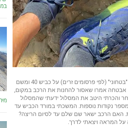
במי
תכננתי להחנות את הרכב בסמוך למתקן "בטחוני" (לפי פרסומים זרים) על כביש 40 ומשם
 אבטחה אמרו שאסור להחנות את הרכב במקום,
אחר והכרתי היטב את המסלול ידעתי שהמסלול
מירוץ 
כנן חוצה או עובר קרוב לכביש 40 במספר נקודות נוספות. המשכתי במורד הכביש עד
. האם הרכב ישאר שם שלם עד לסיום הריצה?
על המראה ויצאתי לדרך.