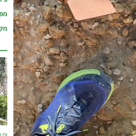
מפו
מקר
ים 