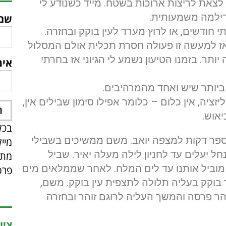
לצאת לריצות ארוכות בשטח. מייד כשנודע לי
דילמה משמעותית.
שם
דשים, או לרוץ מערד לעין בוקק ובחזרה.
ז למעשה זו פעולה חסרת תכלית אולם המסלול
יותר. בזמנו הטיעון נשמע לי הגיוני אז בחרתי
אימ
יותר שיש ואחד מהמרהיבים.
יזציה, אין כלום – כלומר אפילו סימון שבילים אין,
אוש.
בכל
ספר דקות למצפה יואב. משם ממשיכים בשבילי
מיי
חל יעלים עד לחניון לילה מעלה יאיר. שביל
מתפ
 מוביל אותנו עד לים המלח. לאחר שממלאים מים
פרס
 בוקק בעליה תלולה לתצפית עין בוקק. משם,
הר פרסה והמשך העליה לרוגם זוהר ובחזרה
ציו