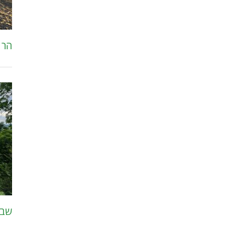
הר ר
שביל הצ