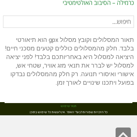
כרמילה – הסיבוב האולטימטיבי
חיפוש
עבור:
תאור המסלולים וקובץ מסלול gpx הוא תיאורטי
בלבד. חלק מהמסלולים כוללים קטעים מסכני חיים!
היציאה למסלול היא באחריותכם בלבד! לפני יציאה
למסלול יש לברר את תנאי מזג אוויר, שטחי אש,
אישורי ואיסורי תנועה. רק חלק מהמסלולים נבדקו
בפועל ויתכנו שינויים לאורך זמן.
תנאי שימוש
כל הזכויות שמורות לבעלי האתר. אין לעשות כל שימוש בתוכן
גלילה