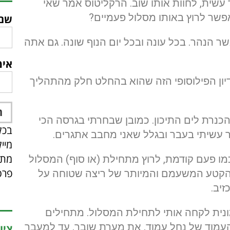
שית, לחוות אותו שוב. הרקליטוס אמר שאי
פשר לרוץ באותו מסלול פעמיים?
שם
 הנהר. בכל עונה ובכל יום הנוף שונה. גם אתה
אימ
יון הפילוסופי הזה שהוא בהחלט חלק מהתהליך
כנרת לים התיכון. כמובן שבחרתי בגרסה הכי
בכל
עשיתי בעבר ובגלל שאני מחבב אתגרים.
מיי
מתפ
כמו פעם קודמת, לרוץ מתחילת (או סוף) המסלול
פרס
להימנע מהקטע המשעמם והמיותר של ריצה שטוחה על
זיב.
מונית לקחה אותי לתחילת המסלול. מתחילים
העמוד של נחל עמוד, את מערת שובך, עד למעבר
ציו