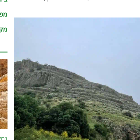
מפו
מקר
נחל